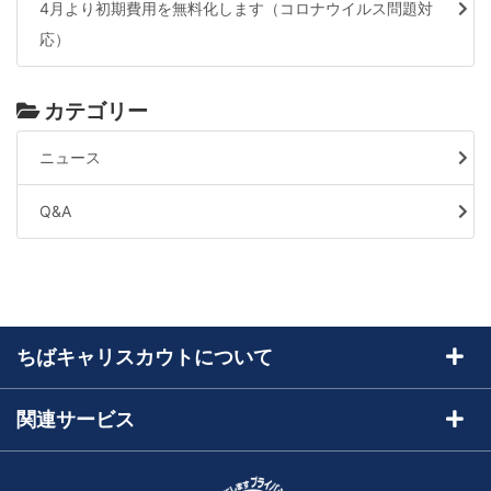
4月より初期費用を無料化します（コロナウイルス問題対
応）
カテゴリー
ニュース
Q&A
ちばキャリスカウトについて
ちばキャリスカウトとは
関連サービス
トライアル申込
求人サイトちばキャリ