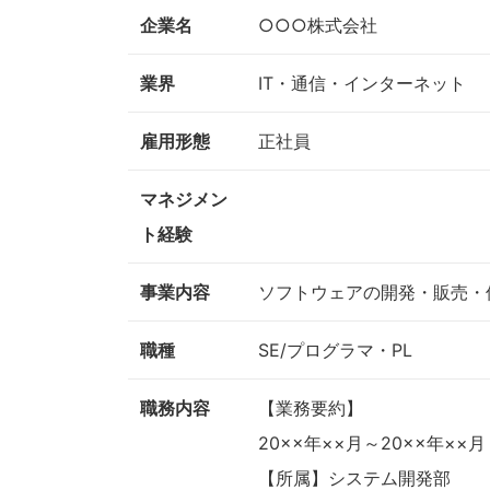
企業名
○○○株式会社
業界
IT・通信・インターネット
雇用形態
正社員
マネジメン
ト経験
事業内容
ソフトウェアの開発・販売・保
職種
SE/プログラマ・PL
職務内容
【業務要約】
20××年××月～20××年××月
【所属】システム開発部