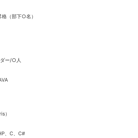
昇格（部下○名）
ダー/○人
AVA
ris）
PHP、C、C#