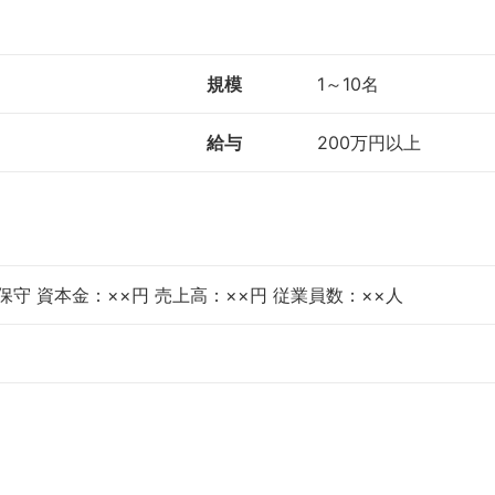
規模
1～10名
給与
200万円以上
守 資本金：××円 売上高：××円 従業員数：××人